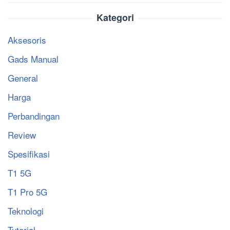
Kategori
Aksesoris
Gads Manual
General
Harga
Perbandingan
Review
Spesifikasi
T1 5G
T1 Pro 5G
Teknologi
Tutorial