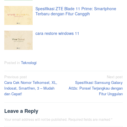
Spesifikasi ZTE Blade 11 Prime: Smartphone
Terbaru dengan Fitur Canggih
cara restore windows 11
Posted in
Teknologi
Post
Previous post
Next post
Cara Cek Nomor Telkomsel, XL,
Spesifikasi Samsung Galaxy
navigation
Indosat, Smartfren, 3 – Mudah
A02s: Ponsel Terjangkau dengan
dan Cepat!
Fitur Unggulan
Leave a Reply
Your email address will not be published.
Required fields are marked
*