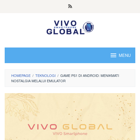
Skip
to
content
MENU
HOMEPAGE
/
TEKNOLOGI
/
GAME PS1 DI ANDROID: MENIKMATI
NOSTALGIA MELALUI EMULATOR