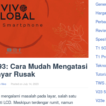
Gener
Harg
Perba
Revi
Spesi
T1 5
T1 Pr
93: Cara Mudah Mengatasi
Tekno
ayar Rusak
Tutori
TWS 
 Vivo
Posted on
July 14, 2023
V23 
 mengalami masalah pada layar, salah satu
V23e
ti LCD. Meskipun terdengar rumit, namun