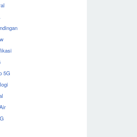
al
a
ndingan
ew
fikasi
G
o 5G
logi
al
Air
5G