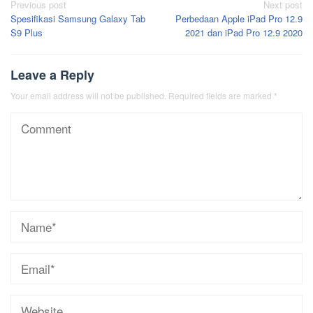
Post
Previous post
Next post
Spesifikasi Samsung Galaxy Tab
Perbedaan Apple iPad Pro 12.9
navigation
S9 Plus
2021 dan iPad Pro 12.9 2020
Leave a Reply
Your email address will not be published.
Required fields are marked
*