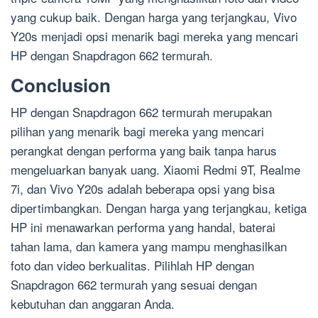
yang cukup baik. Dengan harga yang terjangkau, Vivo
Y20s menjadi opsi menarik bagi mereka yang mencari
HP dengan Snapdragon 662 termurah.
Conclusion
HP dengan Snapdragon 662 termurah merupakan
pilihan yang menarik bagi mereka yang mencari
perangkat dengan performa yang baik tanpa harus
mengeluarkan banyak uang. Xiaomi Redmi 9T, Realme
7i, dan Vivo Y20s adalah beberapa opsi yang bisa
dipertimbangkan. Dengan harga yang terjangkau, ketiga
HP ini menawarkan performa yang handal, baterai
tahan lama, dan kamera yang mampu menghasilkan
foto dan video berkualitas. Pilihlah HP dengan
Snapdragon 662 termurah yang sesuai dengan
kebutuhan dan anggaran Anda.