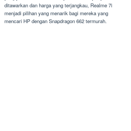
ditawarkan dan harga yang terjangkau, Realme 7i
menjadi pilihan yang menarik bagi mereka yang
mencari HP dengan Snapdragon 662 termurah.