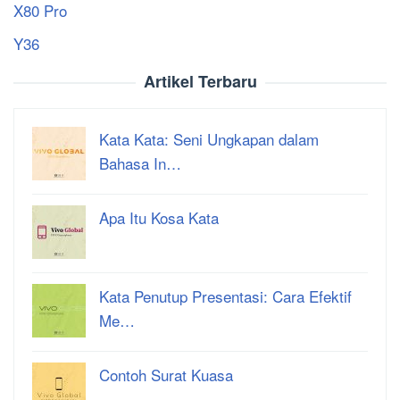
X80 Pro
Y36
Artikel Terbaru
Kata Kata: Seni Ungkapan dalam
Bahasa In…
Apa Itu Kosa Kata
Kata Penutup Presentasi: Cara Efektif
Me…
Contoh Surat Kuasa