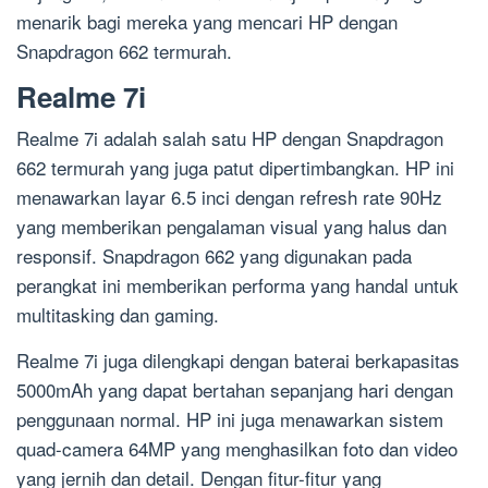
menarik bagi mereka yang mencari HP dengan
Snapdragon 662 termurah.
Realme 7i
Realme 7i adalah salah satu HP dengan Snapdragon
662 termurah yang juga patut dipertimbangkan. HP ini
menawarkan layar 6.5 inci dengan refresh rate 90Hz
yang memberikan pengalaman visual yang halus dan
responsif. Snapdragon 662 yang digunakan pada
perangkat ini memberikan performa yang handal untuk
multitasking dan gaming.
Realme 7i juga dilengkapi dengan baterai berkapasitas
5000mAh yang dapat bertahan sepanjang hari dengan
penggunaan normal. HP ini juga menawarkan sistem
quad-camera 64MP yang menghasilkan foto dan video
yang jernih dan detail. Dengan fitur-fitur yang