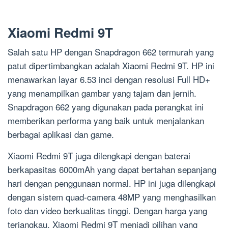
Xiaomi Redmi 9T
Salah satu HP dengan Snapdragon 662 termurah yang
patut dipertimbangkan adalah Xiaomi Redmi 9T. HP ini
menawarkan layar 6.53 inci dengan resolusi Full HD+
yang menampilkan gambar yang tajam dan jernih.
Snapdragon 662 yang digunakan pada perangkat ini
memberikan performa yang baik untuk menjalankan
berbagai aplikasi dan game.
Xiaomi Redmi 9T juga dilengkapi dengan baterai
berkapasitas 6000mAh yang dapat bertahan sepanjang
hari dengan penggunaan normal. HP ini juga dilengkapi
dengan sistem quad-camera 48MP yang menghasilkan
foto dan video berkualitas tinggi. Dengan harga yang
terjangkau, Xiaomi Redmi 9T menjadi pilihan yang