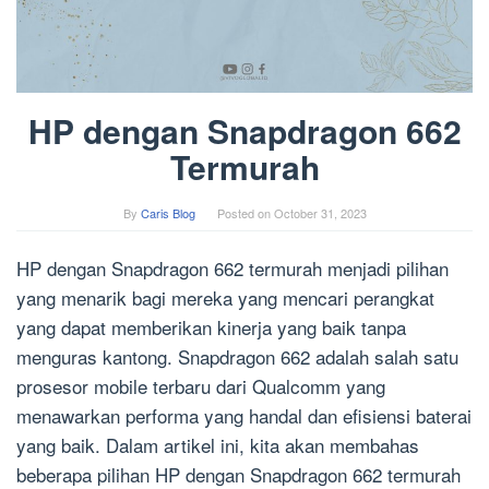
HP dengan Snapdragon 662
Termurah
By
Caris Blog
Posted on
October 31, 2023
HP dengan Snapdragon 662 termurah menjadi pilihan
yang menarik bagi mereka yang mencari perangkat
yang dapat memberikan kinerja yang baik tanpa
menguras kantong. Snapdragon 662 adalah salah satu
prosesor mobile terbaru dari Qualcomm yang
menawarkan performa yang handal dan efisiensi baterai
yang baik. Dalam artikel ini, kita akan membahas
beberapa pilihan HP dengan Snapdragon 662 termurah