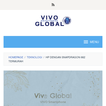
Skip
to
content
MENU
HOMEPAGE
/
TEKNOLOGI
/
HP DENGAN SNAPDRAGON 662
TERMURAH