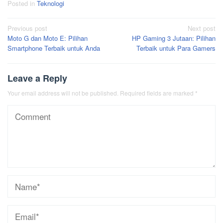
Posted in
Teknologi
Post
Previous post
Next post
Moto G dan Moto E: Pilihan
HP Gaming 3 Jutaan: Pilihan
navigation
Smartphone Terbaik untuk Anda
Terbaik untuk Para Gamers
Leave a Reply
Your email address will not be published.
Required fields are marked
*