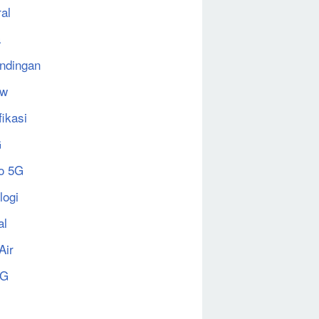
al
a
ndingan
ew
fikasi
G
o 5G
logi
al
Air
5G