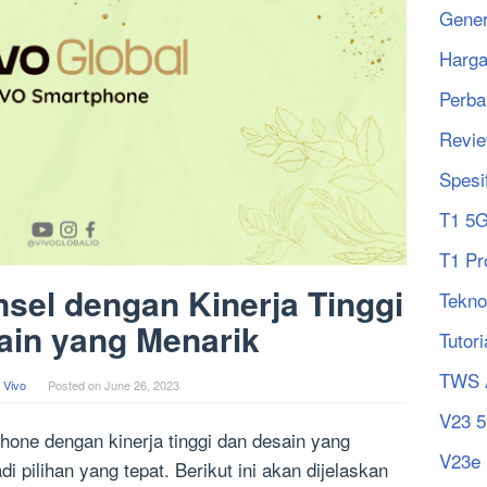
Gener
Harg
Perba
Revi
Spesi
T1 5
T1 Pr
sel dengan Kinerja Tinggi
Tekno
ain yang Menarik
Tutori
TWS 
 Vivo
Posted on
June 26, 2023
V23 
one dengan kinerja tinggi dan desain yang
V23e
 pilihan yang tepat. Berikut ini akan dijelaskan