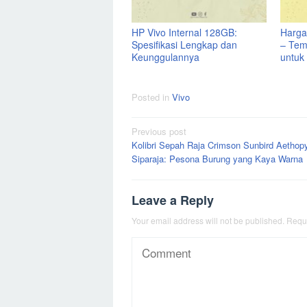
HP Vivo Internal 128GB:
Harga
Spesifikasi Lengkap dan
– Tem
Keunggulannya
untuk
Posted in
Vivo
Post
Previous post
Kolibri Sepah Raja Crimson Sunbird Aethop
navigation
Siparaja: Pesona Burung yang Kaya Warna
Leave a Reply
Your email address will not be published.
Requi