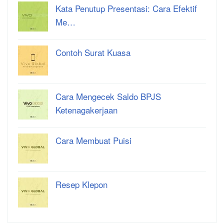
Kata Penutup Presentasi: Cara Efektif
Me…
Contoh Surat Kuasa
Cara Mengecek Saldo BPJS
Ketenagakerjaan
Cara Membuat Puisi
Resep Klepon