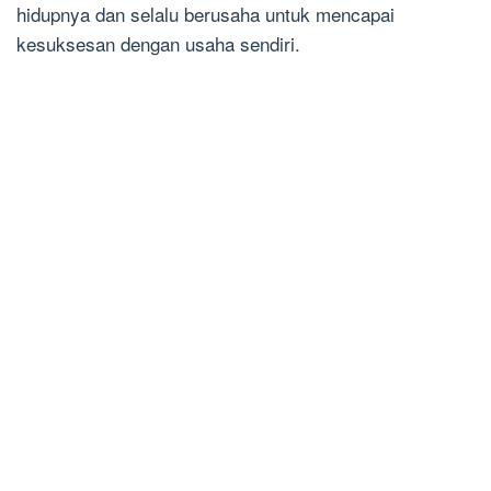
hidupnya dan selalu berusaha untuk mencapai
kesuksesan dengan usaha sendiri.