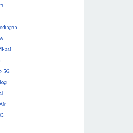
al
a
ndingan
ew
fikasi
G
o 5G
logi
al
Air
5G