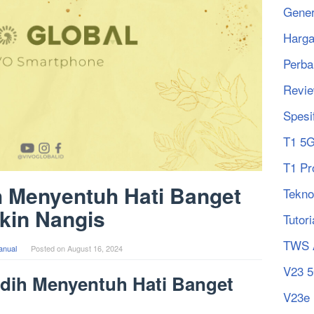
Gener
Harg
Perba
Revi
Spesi
T1 5
T1 Pr
h Menyentuh Hati Banget
Tekno
kin Nangis
Tutori
TWS 
anual
Posted on
August 16, 2024
V23 
dih Menyentuh Hati Banget
V23e