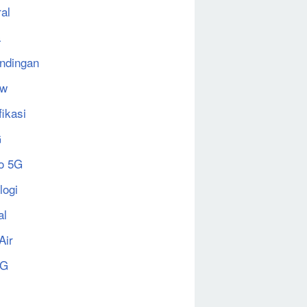
al
a
ndingan
ew
fikasi
G
o 5G
logi
al
Air
5G