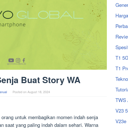
Gener
Harg
Perba
Revi
Spesi
T1 5
T1 Pr
Senja Buat Story WA
Tekno
Tutori
anual
Posted on
August 18, 2024
TWS 
V23 
ak orang untuk membagikan momen indah senja
V23e
n saat yang paling indah dalam sehari. Warna