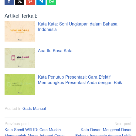
Artikel Terkait:
Kata Kata: Seni Ungkapan dalam Bahasa
Indonesia
Apa Itu Kosa Kata
Kata Penutup Presentasi: Cara Efektif
Membungkus Presentasi Anda dengan Baik
Posted in
Gads Manual
Post
Previous post
Next post
Kata Sandi Wifi ID: Cara Mudah
Kata Dasar: Mengenal Dasar
navigation
Memperoleh Akses Internet Cepat
Bahasa Indonesia dengan Lebih