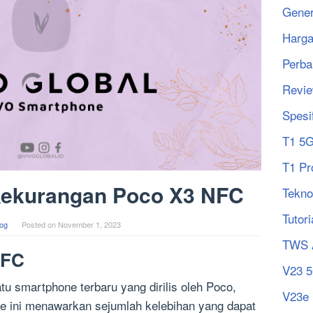
Gener
Harg
Perba
Revi
Spesi
T1 5
T1 Pr
Kekurangan Poco X3 NFC
Tekno
Tutori
log
Posted on
November 1, 2023
TWS 
NFC
V23 
 smartphone terbaru yang dirilis oleh Poco,
V23e
e ini menawarkan sejumlah kelebihan yang dapat