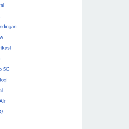
al
a
ndingan
ew
fikasi
G
o 5G
logi
al
Air
5G