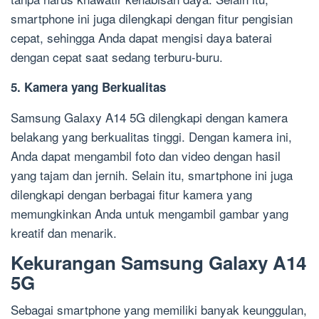
smartphone ini juga dilengkapi dengan fitur pengisian
cepat, sehingga Anda dapat mengisi daya baterai
dengan cepat saat sedang terburu-buru.
5. Kamera yang Berkualitas
Samsung Galaxy A14 5G dilengkapi dengan kamera
belakang yang berkualitas tinggi. Dengan kamera ini,
Anda dapat mengambil foto dan video dengan hasil
yang tajam dan jernih. Selain itu, smartphone ini juga
dilengkapi dengan berbagai fitur kamera yang
memungkinkan Anda untuk mengambil gambar yang
kreatif dan menarik.
Kekurangan Samsung Galaxy A14
5G
Sebagai smartphone yang memiliki banyak keunggulan,