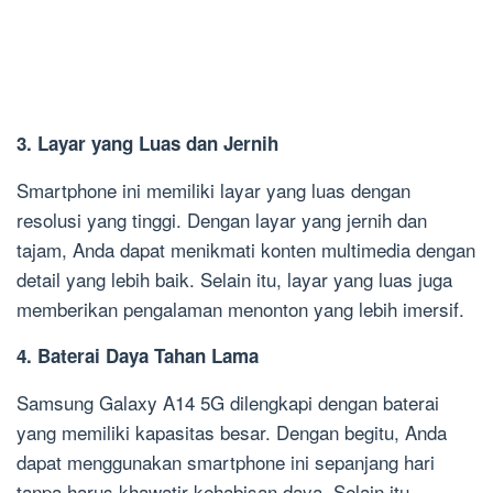
3. Layar yang Luas dan Jernih
Smartphone ini memiliki layar yang luas dengan
resolusi yang tinggi. Dengan layar yang jernih dan
tajam, Anda dapat menikmati konten multimedia dengan
detail yang lebih baik. Selain itu, layar yang luas juga
memberikan pengalaman menonton yang lebih imersif.
4. Baterai Daya Tahan Lama
Samsung Galaxy A14 5G dilengkapi dengan baterai
yang memiliki kapasitas besar. Dengan begitu, Anda
dapat menggunakan smartphone ini sepanjang hari
tanpa harus khawatir kehabisan daya. Selain itu,