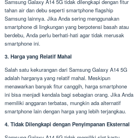
Samsung Galaxy A14 5G tidak dilengkapi dengan fitur
tahan air dan debu seperti smartphone flagship
Samsung lainnya. Jika Anda sering menggunakan
smartphone di lingkungan yang berpotensi basah atau
berdebu, Anda perlu berhati-hati agar tidak merusak
smartphone ini.
3. Harga yang Relatif Mahal
Salah satu kekurangan dari Samsung Galaxy A14 5G
adalah harganya yang relatif mahal. Meskipun
menawarkan banyak fitur canggih, harga smartphone
ini bisa menjadi kendala bagi sebagian orang. Jika Anda
memiliki anggaran terbatas, mungkin ada alternatif
smartphone lain dengan harga yang lebih terjangkau.
4. Tidak Dilengkapi dengan Penyimpanan Eksternal
Samsung Galaxy A14 5G tidak memiliki slot kartu