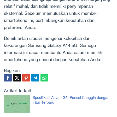
relatif mahal, dan tidak memiliki penyimpanan
eksternal. Sebelum memutuskan untuk membeli
smartphone ini, pertimbangkan kebutuhan dan
preferensi Anda.
Demikianlah ulasan mengenai kelebihan dan
kekurangan Samsung Galaxy A14 5G. Semoga
informasi ini dapat membantu Anda dalam memilih
smartphone yang sesuai dengan kebutuhan Anda.
Bagikan:
Artikel Terkait:
Spesifikasi Advan G5: Ponsel Canggih dengan
Fitur Terbaru