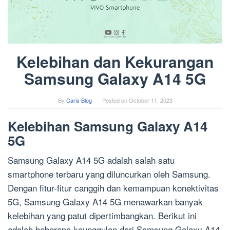
Kelebihan dan Kekurangan
Samsung Galaxy A14 5G
By
Caris Blog
Posted on
October 11, 2023
Kelebihan Samsung Galaxy A14
5G
Samsung Galaxy A14 5G adalah salah satu
smartphone terbaru yang diluncurkan oleh Samsung.
Dengan fitur-fitur canggih dan kemampuan konektivitas
5G, Samsung Galaxy A14 5G menawarkan banyak
kelebihan yang patut dipertimbangkan. Berikut ini
adalah beberapa keunggulan dari Samsung Galaxy A14