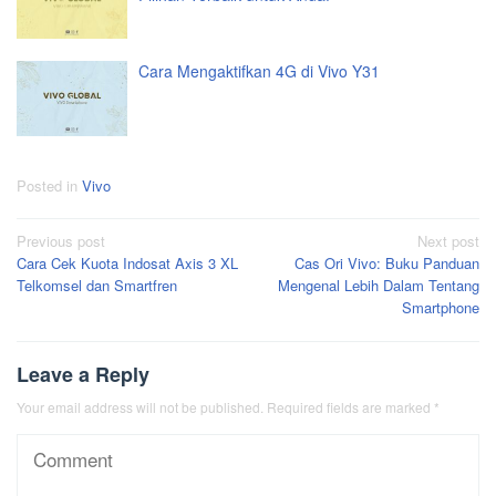
Cara Mengaktifkan 4G di Vivo Y31
Posted in
Vivo
Post
Previous post
Next post
Cara Cek Kuota Indosat Axis 3 XL
Cas Ori Vivo: Buku Panduan
navigation
Telkomsel dan Smartfren
Mengenal Lebih Dalam Tentang
Smartphone
Leave a Reply
Your email address will not be published.
Required fields are marked
*