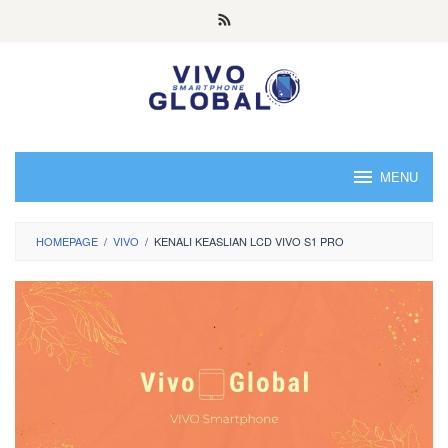
Skip
to
content
MENU
HOMEPAGE
/
VIVO
/
KENALI KEASLIAN LCD VIVO S1 PRO