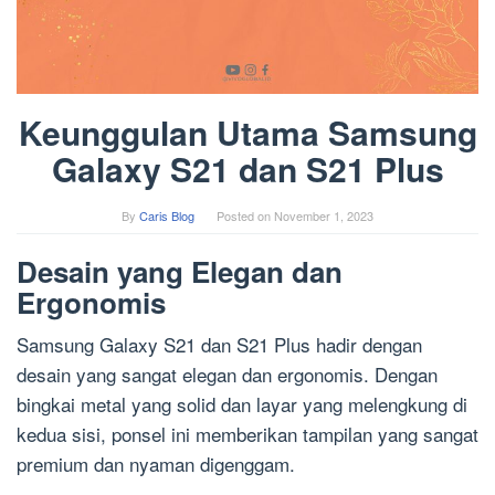
Keunggulan Utama Samsung
Galaxy S21 dan S21 Plus
By
Caris Blog
Posted on
November 1, 2023
Desain yang Elegan dan
Ergonomis
Samsung Galaxy S21 dan S21 Plus hadir dengan
desain yang sangat elegan dan ergonomis. Dengan
bingkai metal yang solid dan layar yang melengkung di
kedua sisi, ponsel ini memberikan tampilan yang sangat
premium dan nyaman digenggam.