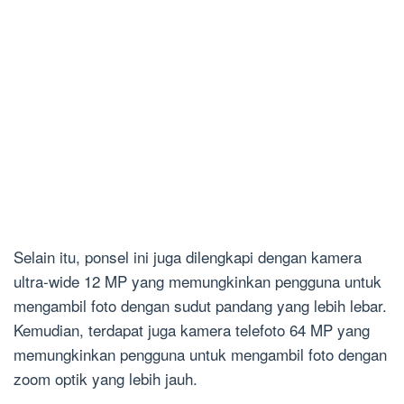
Selain itu, ponsel ini juga dilengkapi dengan kamera
ultra-wide 12 MP yang memungkinkan pengguna untuk
mengambil foto dengan sudut pandang yang lebih lebar.
Kemudian, terdapat juga kamera telefoto 64 MP yang
memungkinkan pengguna untuk mengambil foto dengan
zoom optik yang lebih jauh.