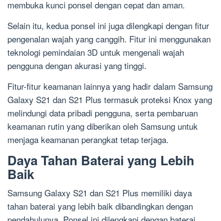
membuka kunci ponsel dengan cepat dan aman.
Selain itu, kedua ponsel ini juga dilengkapi dengan fitur
pengenalan wajah yang canggih. Fitur ini menggunakan
teknologi pemindaian 3D untuk mengenali wajah
pengguna dengan akurasi yang tinggi.
Fitur-fitur keamanan lainnya yang hadir dalam Samsung
Galaxy S21 dan S21 Plus termasuk proteksi Knox yang
melindungi data pribadi pengguna, serta pembaruan
keamanan rutin yang diberikan oleh Samsung untuk
menjaga keamanan perangkat tetap terjaga.
Daya Tahan Baterai yang Lebih
Baik
Samsung Galaxy S21 dan S21 Plus memiliki daya
tahan baterai yang lebih baik dibandingkan dengan
pendahulunya. Ponsel ini dilengkapi dengan baterai