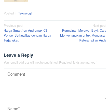
Posted in
Teknologi
Post
Previous post
Next post
Harga Smartfren Andromax C3 –
Permainan Merawat Bayi: Cara
navigation
Ponsel Berkualitas dengan Harga
Menyenangkan untuk Mengasah
Terjangkau
Keterampilan Anda
Leave a Reply
Your email address will not be published.
Required fields are marked
*