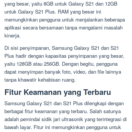
yang besar, yaitu 8GB untuk Galaxy S21 dan 12GB
untuk Galaxy S21 Plus. RAM yang besar ini
memungkinkan pengguna untuk menjalankan beberapa
aplikasi secara bersamaan tanpa mengalami masalah
kinerja.
Di sisi penyimpanan, Samsung Galaxy S21 dan S21
Plus hadir dengan kapasitas penyimpanan yang besar,
yaitu 128GB atau 256GB. Dengan begitu, pengguna
dapat menyimpan banyak foto, video, dan file lainnya
tanpa khawatir kehabisan ruang.
Fitur Keamanan yang Terbaru
Samsung Galaxy S21 dan S21 Plus dilengkapi dengan
berbagai fitur keamanan yang terbaru. Salah satunya
adalah pemindai sidik jari ultrasonik yang terintegrasi di
bawah layar. Fitur ini memungkinkan pengguna untuk