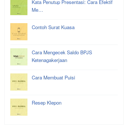
Kata Penutup Presentasi: Cara Efektif
Me…
Contoh Surat Kuasa
Cara Mengecek Saldo BPJS
Ketenagakerjaan
Cara Membuat Puisi
Resep Klepon