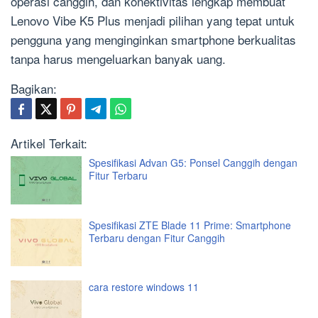
operasi canggih, dan konektivitas lengkap membuat
Lenovo Vibe K5 Plus menjadi pilihan yang tepat untuk
pengguna yang menginginkan smartphone berkualitas
tanpa harus mengeluarkan banyak uang.
Bagikan:
Artikel Terkait:
Spesifikasi Advan G5: Ponsel Canggih dengan
Fitur Terbaru
Spesifikasi ZTE Blade 11 Prime: Smartphone
Terbaru dengan Fitur Canggih
cara restore windows 11