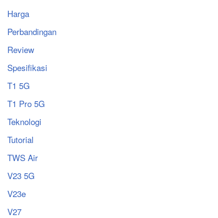
Harga
Perbandingan
Review
Spesifikasi
T1 5G
T1 Pro 5G
Teknologi
Tutorial
TWS Air
V23 5G
V23e
V27