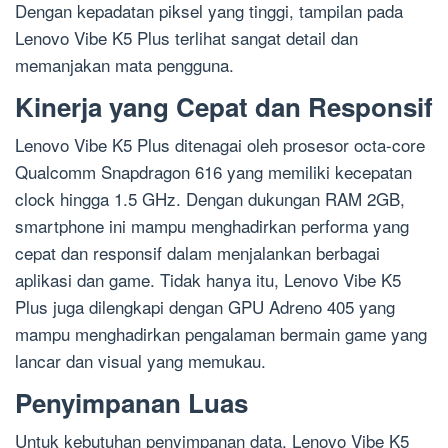
Dengan kepadatan piksel yang tinggi, tampilan pada
Lenovo Vibe K5 Plus terlihat sangat detail dan
memanjakan mata pengguna.
Kinerja yang Cepat dan Responsif
Lenovo Vibe K5 Plus ditenagai oleh prosesor octa-core
Qualcomm Snapdragon 616 yang memiliki kecepatan
clock hingga 1.5 GHz. Dengan dukungan RAM 2GB,
smartphone ini mampu menghadirkan performa yang
cepat dan responsif dalam menjalankan berbagai
aplikasi dan game. Tidak hanya itu, Lenovo Vibe K5
Plus juga dilengkapi dengan GPU Adreno 405 yang
mampu menghadirkan pengalaman bermain game yang
lancar dan visual yang memukau.
Penyimpanan Luas
Untuk kebutuhan penyimpanan data, Lenovo Vibe K5