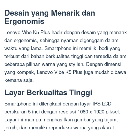
Desain yang Menarik dan
Ergonomis
Lenovo Vibe K5 Plus hadir dengan desain yang menarik
dan ergonomis, sehingga nyaman digenggam dalam
waktu yang lama. Smartphone ini memiliki bodi yang
terbuat dari bahan berkualitas tinggi dan tersedia dalam
beberapa pilihan warna yang stylish. Dengan dimensi
yang kompak, Lenovo Vibe K5 Plus juga mudah dibawa
kemana saja.
Layar Berkualitas Tinggi
Smartphone ini dilengkapi dengan layar IPS LCD
berukuran 5 inci dengan resolusi 1080 x 1920 piksel.
Layar ini mampu menghasilkan gambar yang tajam,
jernih, dan memiliki reproduksi warna yang akurat.