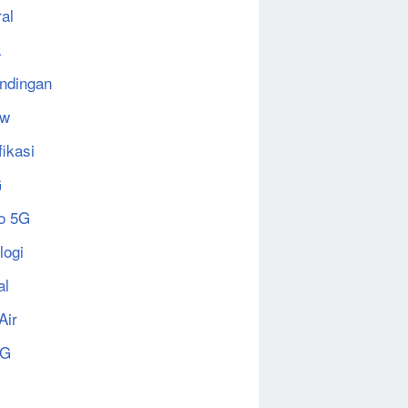
al
a
ndingan
ew
fikasi
G
o 5G
logi
al
Air
5G