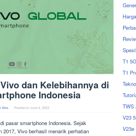
Gener
Harg
Perba
Revi
Spesi
T1 5
T1 Pr
Vivo dan Kelebihannya di
Tekno
rtphone Indonesia
Tutori
TWS 
 Vivo
Posted on
June 4, 2023
V23 
 di pasar smartphone Indonesia. Sejak
V23e
n 2017, Vivo berhasil menarik perhatian