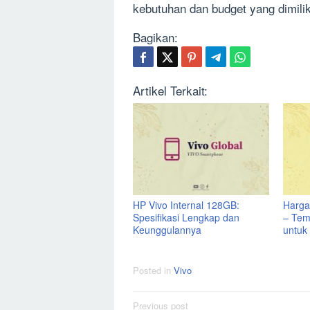
kebutuhan dan budget yang dimilik
Bagikan:
Artikel Terkait:
HP Vivo Internal 128GB:
Harga
Spesifikasi Lengkap dan
– Tem
Keunggulannya
untuk
Posted in
Vivo
Post
Previous post