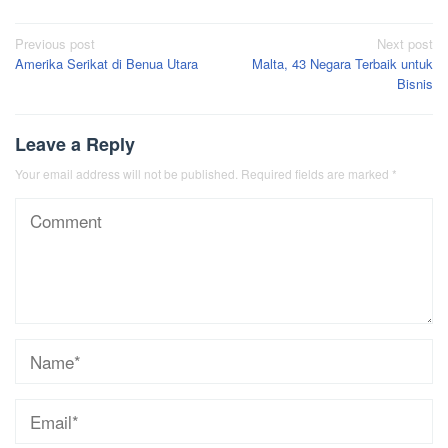
Post
Previous post
Next post
Amerika Serikat di Benua Utara
Malta, 43 Negara Terbaik untuk
navigation
Bisnis
Leave a Reply
Your email address will not be published.
Required fields are marked
*