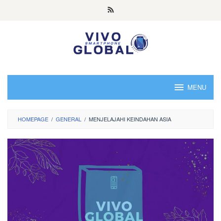
Skip
to
content
MENU
HOMEPAGE
/
GENERAL
/
MENJELAJAHI KEINDAHAN ASIA