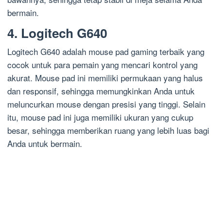
bermain.
4. Logitech G640
Logitech G640 adalah mouse pad gaming terbaik yang
cocok untuk para pemain yang mencari kontrol yang
akurat. Mouse pad ini memiliki permukaan yang halus
dan responsif, sehingga memungkinkan Anda untuk
meluncurkan mouse dengan presisi yang tinggi. Selain
itu, mouse pad ini juga memiliki ukuran yang cukup
besar, sehingga memberikan ruang yang lebih luas bagi
Anda untuk bermain.