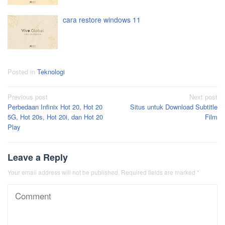
cara restore windows 11
Posted in
Teknologi
Post
Previous post
Next post
Perbedaan Infinix Hot 20, Hot 20
Situs untuk Download Subtitle
navigation
5G, Hot 20s, Hot 20i, dan Hot 20
Film
Play
Leave a Reply
Your email address will not be published.
Required fields are marked
*