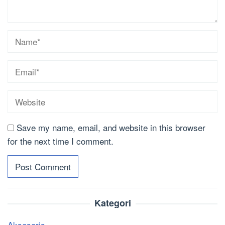
Save my name, email, and website in this browser
for the next time I comment.
Kategori
Aksesoris