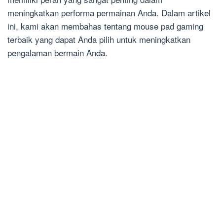
meningkatkan performa permainan Anda. Dalam artikel
ini, kami akan membahas tentang mouse pad gaming
terbaik yang dapat Anda pilih untuk meningkatkan
pengalaman bermain Anda.