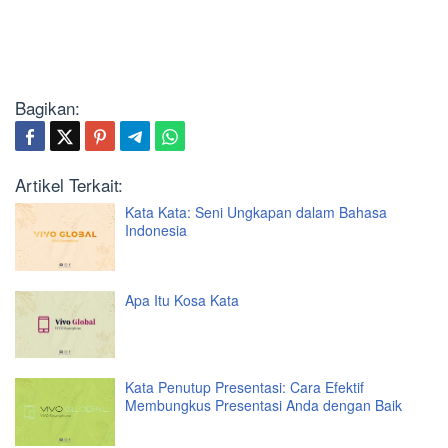
Bagikan:
Artikel Terkait:
Kata Kata: Seni Ungkapan dalam Bahasa
Indonesia
Apa Itu Kosa Kata
Kata Penutup Presentasi: Cara Efektif
Membungkus Presentasi Anda dengan Baik