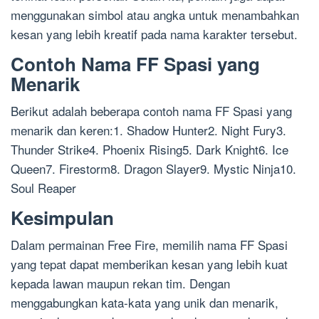
menggunakan simbol atau angka untuk menambahkan
kesan yang lebih kreatif pada nama karakter tersebut.
Contoh Nama FF Spasi yang
Menarik
Berikut adalah beberapa contoh nama FF Spasi yang
menarik dan keren:1. Shadow Hunter2. Night Fury3.
Thunder Strike4. Phoenix Rising5. Dark Knight6. Ice
Queen7. Firestorm8. Dragon Slayer9. Mystic Ninja10.
Soul Reaper
Kesimpulan
Dalam permainan Free Fire, memilih nama FF Spasi
yang tepat dapat memberikan kesan yang lebih kuat
kepada lawan maupun rekan tim. Dengan
menggabungkan kata-kata yang unik dan menarik,