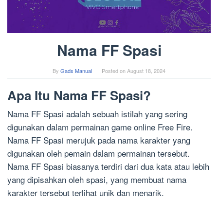
Nama FF Spasi
By
Gads Manual
Posted on
August 18, 2024
Apa Itu Nama FF Spasi?
Nama FF Spasi adalah sebuah istilah yang sering
digunakan dalam permainan game online Free Fire.
Nama FF Spasi merujuk pada nama karakter yang
digunakan oleh pemain dalam permainan tersebut.
Nama FF Spasi biasanya terdiri dari dua kata atau lebih
yang dipisahkan oleh spasi, yang membuat nama
karakter tersebut terlihat unik dan menarik.