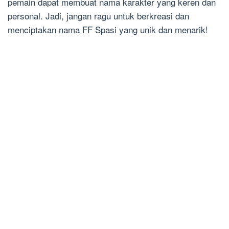
pemain dapat membuat nama karakter yang keren dan
personal. Jadi, jangan ragu untuk berkreasi dan
menciptakan nama FF Spasi yang unik dan menarik!