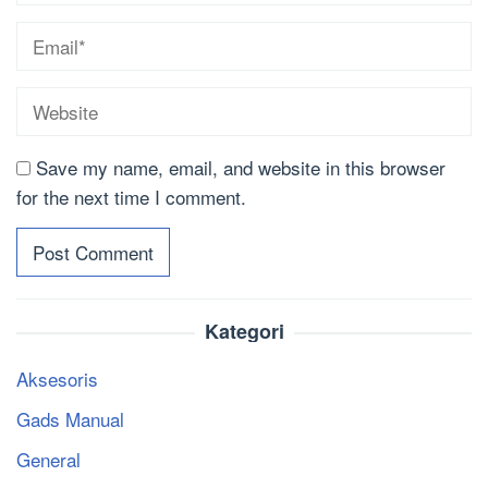
Save my name, email, and website in this browser
for the next time I comment.
Kategori
Aksesoris
Gads Manual
General