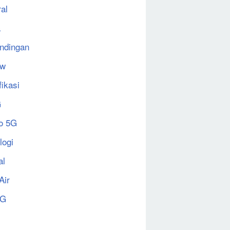
al
a
ndingan
ew
fikasi
G
o 5G
logi
al
Air
5G