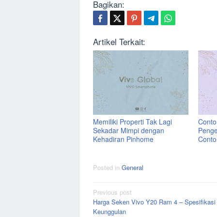
Bagikan:
Artikel Terkait:
Memiliki Properti Tak Lagi
Contoh
Sekadar Mimpi dengan
Penge
Kehadiran Pinhome
Conto
Posted in
General
Post
Previous post
Harga Seken Vivo Y20 Ram 4 – Spesifikasi
navigation
Keunggulan