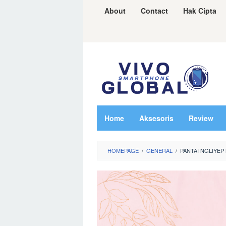
Skip
About
Contact
Hak Cipta
to
content
Home
Aksesoris
Review
HOMEPAGE
/
GENERAL
/
PANTAI NGLIYE