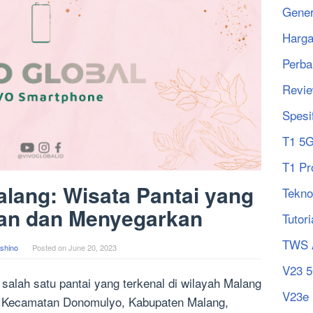
Gener
Harg
Perba
Revi
Spesi
T1 5
T1 Pr
alang: Wisata Pantai yang
Tekno
n dan Menyegarkan
Tutori
TWS 
shino
Posted on
June 20, 2023
V23 
salah satu pantai yang terkenal di wilayah Malang
V23e
p, Kecamatan Donomulyo, Kabupaten Malang,