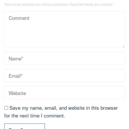
Your email address will not be published.
Required fields are marked
*
Save my name, email, and website in this browser
for the next time I comment.