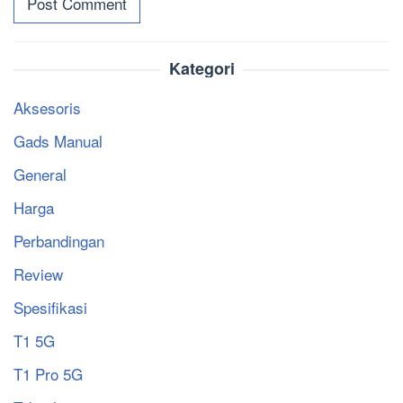
Kategori
Aksesoris
Gads Manual
General
Harga
Perbandingan
Review
Spesifikasi
T1 5G
T1 Pro 5G