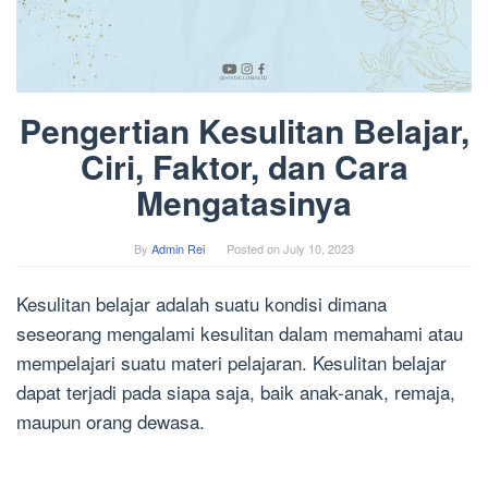
Pengertian Kesulitan Belajar,
Ciri, Faktor, dan Cara
Mengatasinya
By
Admin Rei
Posted on
July 10, 2023
Kesulitan belajar adalah suatu kondisi dimana
seseorang mengalami kesulitan dalam memahami atau
mempelajari suatu materi pelajaran. Kesulitan belajar
dapat terjadi pada siapa saja, baik anak-anak, remaja,
maupun orang dewasa.