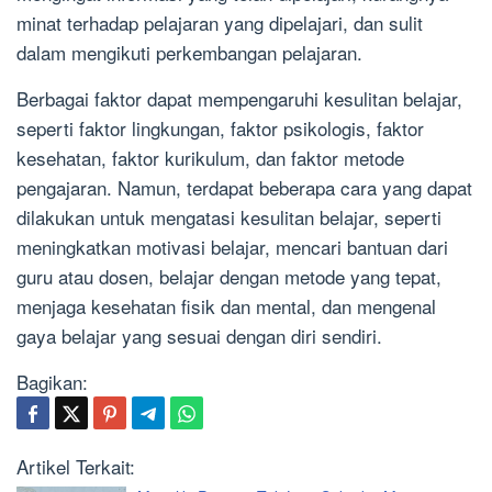
minat terhadap pelajaran yang dipelajari, dan sulit
dalam mengikuti perkembangan pelajaran.
Berbagai faktor dapat mempengaruhi kesulitan belajar,
seperti faktor lingkungan, faktor psikologis, faktor
kesehatan, faktor kurikulum, dan faktor metode
pengajaran. Namun, terdapat beberapa cara yang dapat
dilakukan untuk mengatasi kesulitan belajar, seperti
meningkatkan motivasi belajar, mencari bantuan dari
guru atau dosen, belajar dengan metode yang tepat,
menjaga kesehatan fisik dan mental, dan mengenal
gaya belajar yang sesuai dengan diri sendiri.
Bagikan:
Artikel Terkait: