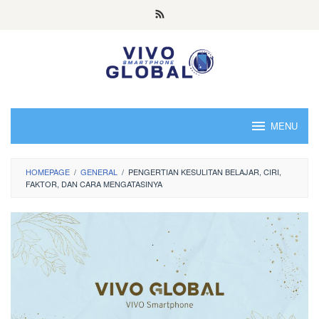
Skip
to
content
MENU
HOMEPAGE
/
GENERAL
/
PENGERTIAN KESULITAN BELAJAR, CIRI,
FAKTOR, DAN CARA MENGATASINYA