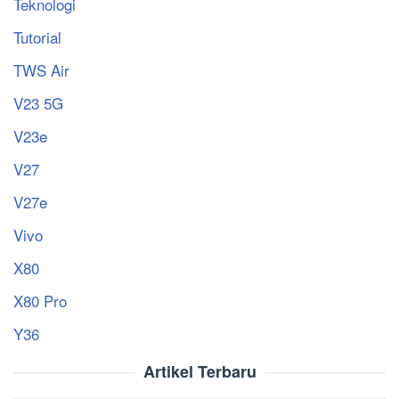
Teknologi
Tutorial
TWS Air
V23 5G
V23e
V27
V27e
Vivo
X80
X80 Pro
Y36
Artikel Terbaru