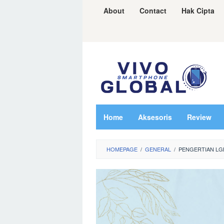
Skip
About
Contact
Hak Cipta
to
content
Home
Aksesoris
Review
HOMEPAGE
/
GENERAL
/
PENGERTIAN LG