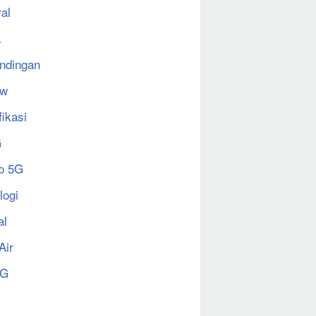
al
a
ndingan
ew
fikasi
G
o 5G
logi
al
Air
5G