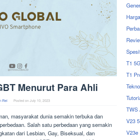
Gener
Harg
Perba
Revi
Spesi
T1 5
T1 Pr
GBT Menurut Para Ahli
Tekno
Tutori
n Rei
Posted on
July 10, 2023
TWS 
an, masyarakat dunia semakin terbuka dan
V23 
 perbedaan. Salah satu perbedaan yang semakin
V23e
gkatan dari Lesbian, Gay, Biseksual, dan