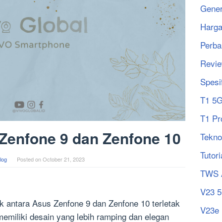
Gener
Harg
Perba
Revi
Spesi
T1 5
T1 Pr
Zenfone 9 dan Zenfone 10
Tekno
Tutori
log
Posted on
October 21, 2023
TWS 
V23 
 antara Asus Zenfone 9 dan Zenfone 10 terletak
V23e
emiliki desain yang lebih ramping dan elegan