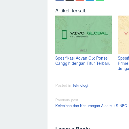
Artikel Terkait:
Spesifikasi Advan G5: Ponsel
Spesi
Canggih dengan Fitur Terbaru
Prime
denga
Posted in
Teknologi
Post
Previous post
Kelebihan dan Kekurangan Alcatel 1S NFC
navigation
Leave a Reply