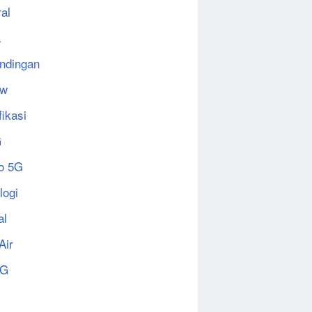
al
a
ndingan
ew
fikasi
G
o 5G
logi
al
Air
5G