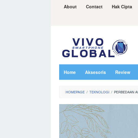
Skip
About
Contact
Hak Cipta
to
content
Home
Aksesoris
Review
HOMEPAGE
/
TEKNOLOGI
/
PERBEDAAN A