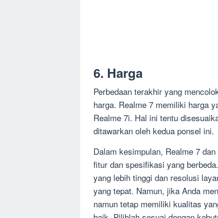
6. Harga
Perbedaan terakhir yang mencolok
harga. Realme 7 memiliki harga ya
Realme 7i. Hal ini tentu disesuaik
ditawarkan oleh kedua ponsel ini.
Dalam kesimpulan, Realme 7 dan
fitur dan spesifikasi yang berbe
yang lebih tinggi dan resolusi lay
yang tepat. Namun, jika Anda men
namun tetap memiliki kualitas yan
baik. Pilihlah sesuai dengan kebu