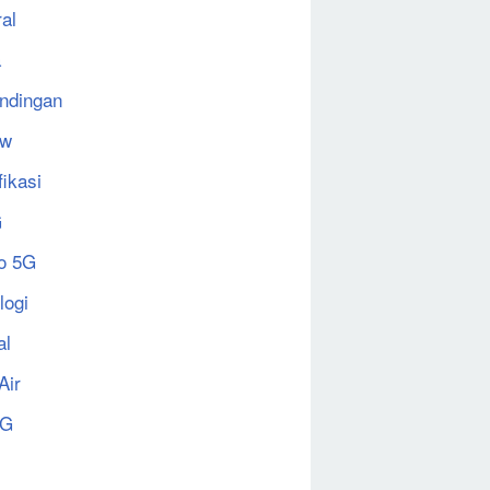
al
a
ndingan
ew
fikasi
G
o 5G
logi
al
Air
5G