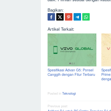
Bagikan:
Artikel Terkait:
Spesifikasi Advan G5: Ponsel
Spesi
Canggih dengan Fitur Terbaru
Prime
denga
Posted in
Teknologi
Post
Previous post
Aplikasi DJ untuk PC Gratis: Temukan DJ 