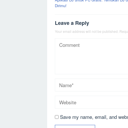
navigation
Dirimu!
Leave a Reply
Your email address will not be published.
Requi
Save my name, email, and websi