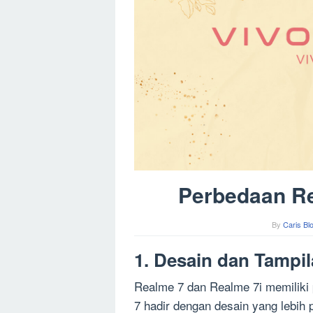
Perbedaan Re
By
Caris Bl
1. Desain dan Tampi
Realme 7 dan Realme 7i memiliki
7 hadir dengan desain yang lebih