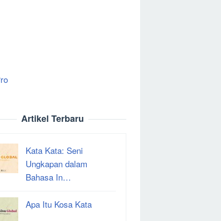
ro
Artikel Terbaru
Kata Kata: Seni
Ungkapan dalam
Bahasa In…
Apa Itu Kosa Kata