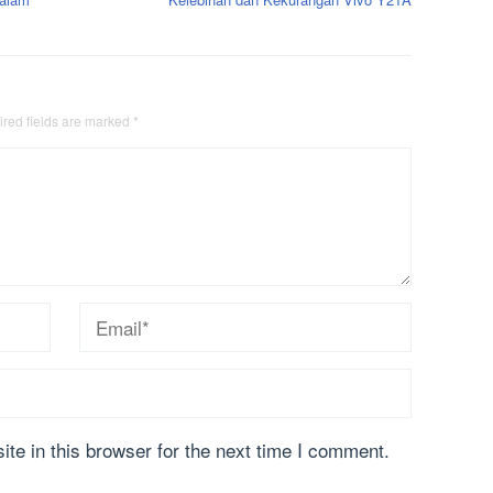
red fields are marked
*
te in this browser for the next time I comment.