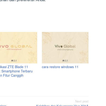
fikasi ZTE Blade 11
cara restore windows 11
: Smartphone Terbaru
n Fitur Canggih
Next post
dalam
Kelebihan dan Kekurangan Vivo Y21A