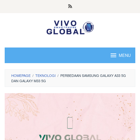
Skip
to
content
MENU
HOMEPAGE
/
TEKNOLOGI
/
PERBEDAAN SAMSUNG GALAXY A33 5G
DAN GALAXY M33 5G