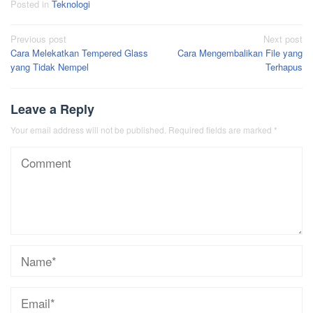
Posted in
Teknologi
Post
Previous post
Next post
Cara Melekatkan Tempered Glass
Cara Mengembalikan File yang
navigation
yang Tidak Nempel
Terhapus
Leave a Reply
Your email address will not be published.
Required fields are marked
*