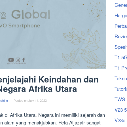
Gener
Harg
Perba
Revi
Spesi
T1 5
T1 Pr
Menjelajahi Keindahan dan
Tekno
egara Afrika Utara
Tutori
TWS 
oshino
Posted on
July 14, 2023
V23 
ak di Afrika Utara. Negara ini memiliki sejarah dan
V23e
n alam yang menakjubkan. Peta Aljazair sangat