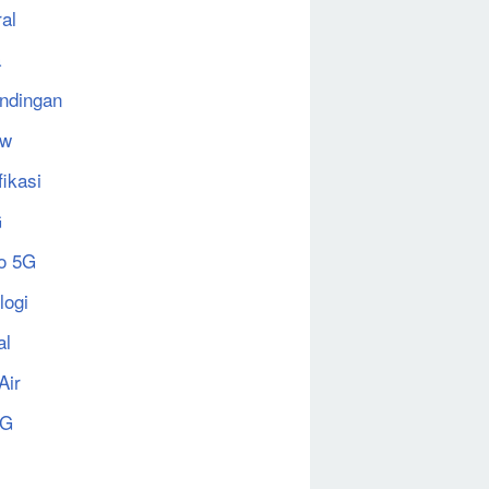
al
a
ndingan
ew
fikasi
G
o 5G
logi
al
Air
5G