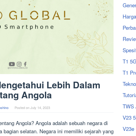
Gener
Harg
Perba
Revi
Spesi
T1 5
T1 Pr
Mengetahui Lebih Dalam
Tekno
tang Angola
Tutori
TWS 
oshino
Posted on
July 14, 2023
V23 
ntang Angola? Angola adalah sebuah negara di
V23e
ka bagian selatan. Negara ini memiliki sejarah yang