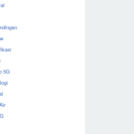
al
a
ndingan
ew
fikasi
G
o 5G
logi
al
Air
5G