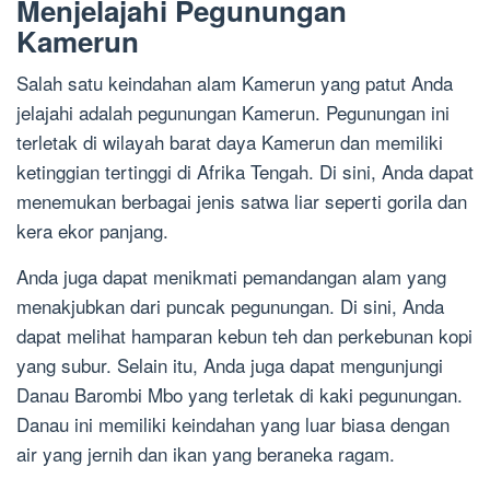
Menjelajahi Pegunungan
Kamerun
Salah satu keindahan alam Kamerun yang patut Anda
jelajahi adalah pegunungan Kamerun. Pegunungan ini
terletak di wilayah barat daya Kamerun dan memiliki
ketinggian tertinggi di Afrika Tengah. Di sini, Anda dapat
menemukan berbagai jenis satwa liar seperti gorila dan
kera ekor panjang.
Anda juga dapat menikmati pemandangan alam yang
menakjubkan dari puncak pegunungan. Di sini, Anda
dapat melihat hamparan kebun teh dan perkebunan kopi
yang subur. Selain itu, Anda juga dapat mengunjungi
Danau Barombi Mbo yang terletak di kaki pegunungan.
Danau ini memiliki keindahan yang luar biasa dengan
air yang jernih dan ikan yang beraneka ragam.