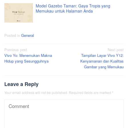
Model Gazebo Taman: Gaya Tropis yang
Memukau untuk Halaman Anda
Posted in
General
Post
Previous post
Next post
Vivo Yo: Menemukan Makna
Tampilan Layar Vivo Y12:
navigation
Hidup yang Sesungguhnya
Kenyamanan dan Kualitas
Gambar yang Memukau
Leave a Reply
Your email address will not be published.
Required fields are marked
*