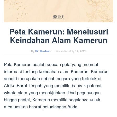
Peta Kamerun: Menelusuri
Keindahan Alam Kamerun
By
Pin Hoshino
Posted on
July 14, 2023
Peta Kamerun adalah sebuah peta yang memuat
informasi tentang keindahan alam Kamerun. Kamerun
sendiri merupakan sebuah negara yang terletak di
Afrika Barat Tengah yang memiliki banyak potensi
wisata alam yang menakjubkan. Dari pegunungan
hingga pantai, Kamerun memiliki segalanya untuk
memuaskan hasrat petualangan Anda.