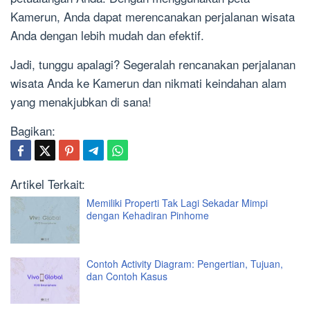
Kamerun, Anda dapat merencanakan perjalanan wisata
Anda dengan lebih mudah dan efektif.
Jadi, tunggu apalagi? Segeralah rencanakan perjalanan
wisata Anda ke Kamerun dan nikmati keindahan alam
yang menakjubkan di sana!
Bagikan:
Artikel Terkait:
Memiliki Properti Tak Lagi Sekadar Mimpi
dengan Kehadiran Pinhome
Contoh Activity Diagram: Pengertian, Tujuan,
dan Contoh Kasus