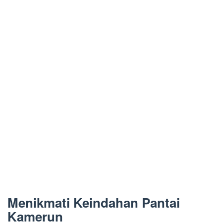
Menikmati Keindahan Pantai
Kamerun