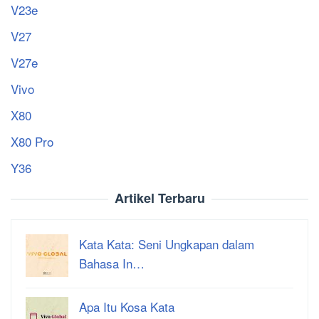
V23e
V27
V27e
Vivo
X80
X80 Pro
Y36
Artikel Terbaru
Kata Kata: Seni Ungkapan dalam
Bahasa In…
Apa Itu Kosa Kata