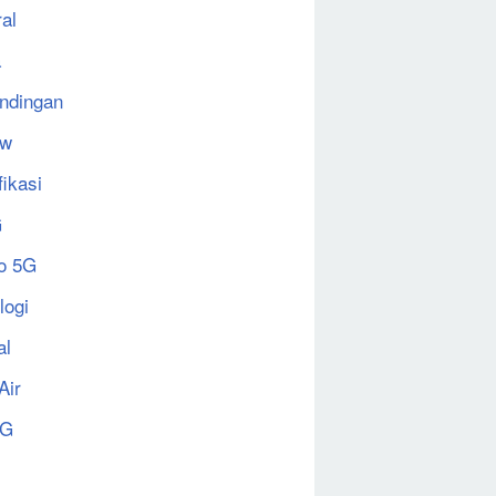
al
a
ndingan
ew
fikasi
G
o 5G
logi
al
Air
5G