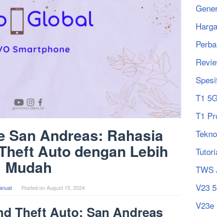
Gener
Harg
Perba
Revi
Spesi
T1 5
T1 Pr
e San Andreas: Rahasia
Tekno
Theft Auto dengan Lebih
Tutori
Mudah
TWS 
V23 
anual
Posted on
August 15, 2024
V23e
d Theft Auto: San Andreas