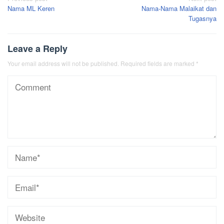
Nama ML Keren
Nama-Nama Malaikat dan
navigation
Tugasnya
Leave a Reply
Your email address will not be published.
Required fields are marked
*