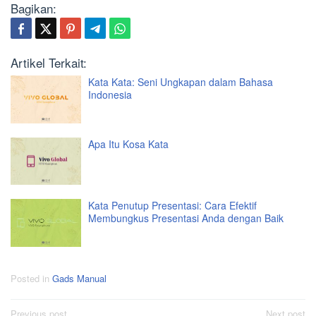
Bagikan:
Artikel Terkait:
Kata Kata: Seni Ungkapan dalam Bahasa
Indonesia
Apa Itu Kosa Kata
Kata Penutup Presentasi: Cara Efektif
Membungkus Presentasi Anda dengan Baik
Posted in
Gads Manual
Post
Previous post
Next post