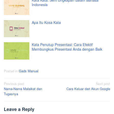
Kata Kata: Seni Ungkapan dalam Bahasa
Indonesia
Apa Itu Kosa Kata
Kata Penutup Presentasi: Cara Efektif
Membungkus Presentasi Anda dengan Baik
Posted in
Gads Manual
Post
Previous post
Next post
Nama-Nama Malaikat dan
Cara Keluar dari Akun Google
navigation
Tugasnya
Leave a Reply