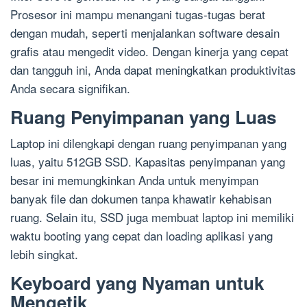
Prosesor ini mampu menangani tugas-tugas berat
dengan mudah, seperti menjalankan software desain
grafis atau mengedit video. Dengan kinerja yang cepat
dan tangguh ini, Anda dapat meningkatkan produktivitas
Anda secara signifikan.
Ruang Penyimpanan yang Luas
Laptop ini dilengkapi dengan ruang penyimpanan yang
luas, yaitu 512GB SSD. Kapasitas penyimpanan yang
besar ini memungkinkan Anda untuk menyimpan
banyak file dan dokumen tanpa khawatir kehabisan
ruang. Selain itu, SSD juga membuat laptop ini memiliki
waktu booting yang cepat dan loading aplikasi yang
lebih singkat.
Keyboard yang Nyaman untuk
Mengetik