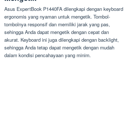
Asus ExpertBook P1440FA dilengkapi dengan keyboard
ergonomis yang nyaman untuk mengetik. Tombol-
tombolnya responsif dan memiliki jarak yang pas,
sehingga Anda dapat mengetik dengan cepat dan
akurat. Keyboard ini juga dilengkapi dengan backlight,
sehingga Anda tetap dapat mengetik dengan mudah
dalam kondisi pencahayaan yang minim.