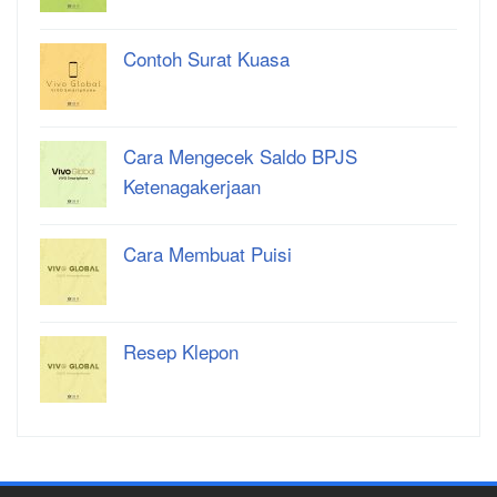
Contoh Surat Kuasa
Cara Mengecek Saldo BPJS
Ketenagakerjaan
Cara Membuat Puisi
Resep Klepon