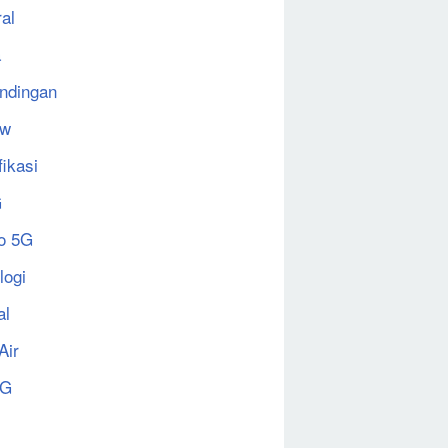
al
a
ndingan
ew
fikasi
G
o 5G
logi
al
Air
5G