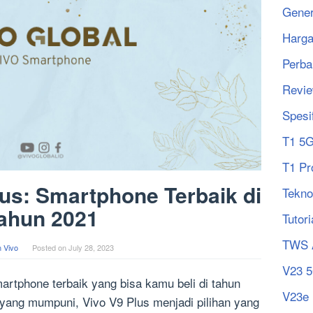
Gener
Harg
Perba
Revi
Spesi
T1 5
T1 Pr
us: Smartphone Terbaik di
Tekno
ahun 2021
Tutori
TWS 
 Vivo
Posted on
July 28, 2023
V23 
artphone terbaik yang bisa kamu beli di tahun
V23e
 yang mumpuni, Vivo V9 Plus menjadi pilihan yang