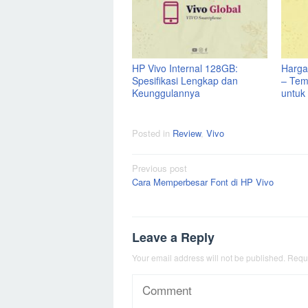
HP Vivo Internal 128GB:
Harga
Spesifikasi Lengkap dan
– Tem
Keunggulannya
untuk
Posted in
Review
,
Vivo
Post
Previous post
Cara Memperbesar Font di HP Vivo
navigation
Leave a Reply
Your email address will not be published.
Requi