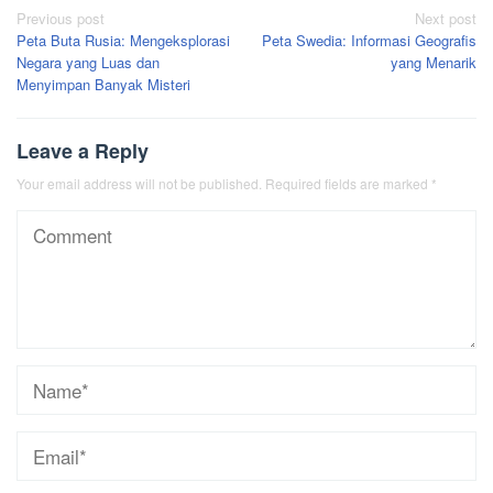
Post
Previous post
Next post
Peta Buta Rusia: Mengeksplorasi
Peta Swedia: Informasi Geografis
navigation
Negara yang Luas dan
yang Menarik
Menyimpan Banyak Misteri
Leave a Reply
Your email address will not be published.
Required fields are marked
*