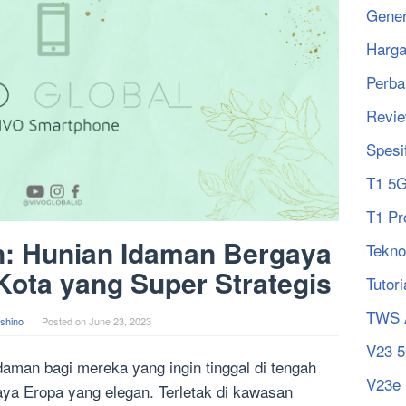
Gener
Harg
Perba
Revi
Spesi
T1 5
T1 Pr
: Hunian Idaman Bergaya
Tekno
Kota yang Super Strategis
Tutori
TWS 
shino
Posted on
June 23, 2023
V23 
man bagi mereka yang ingin tinggal di tengah
V23e
ya Eropa yang elegan. Terletak di kawasan