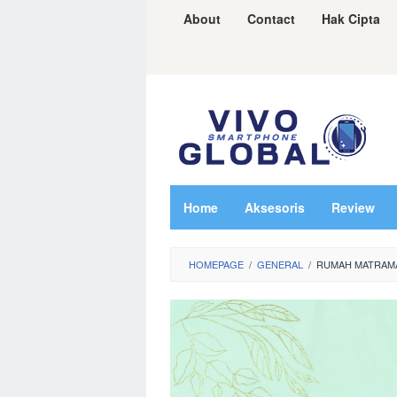
Skip
About
Contact
Hak Cipta
to
content
Home
Aksesoris
Review
HOMEPAGE
/
GENERAL
/
RUMAH MATRAMA