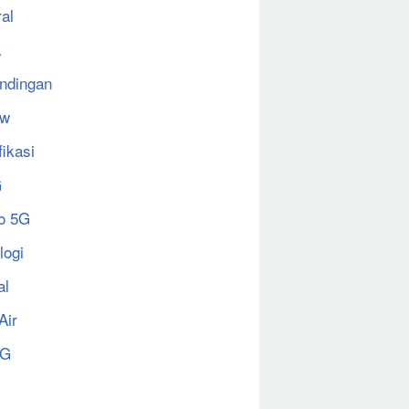
al
a
ndingan
ew
fikasi
G
o 5G
logi
al
Air
5G