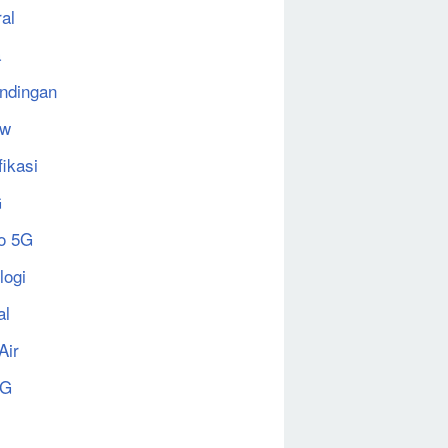
al
a
ndingan
ew
fikasi
G
o 5G
logi
al
Air
5G