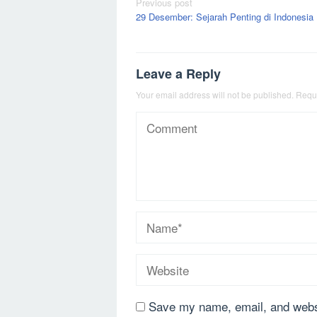
Post
Previous post
29 Desember: Sejarah Penting di Indonesia
navigation
Leave a Reply
Your email address will not be published.
Requi
Save my name, email, and websi