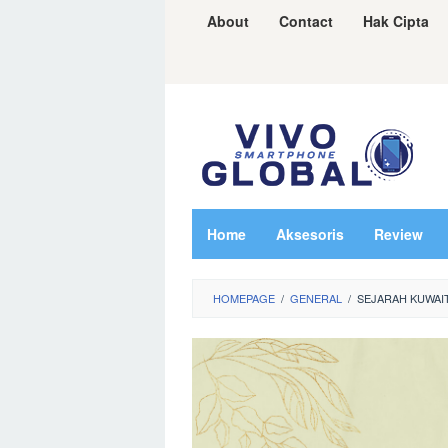
Skip
About
Contact
Hak Cipta
to
content
Home
Aksesoris
Review
HOMEPAGE
/
GENERAL
/
SEJARAH KUWAIT