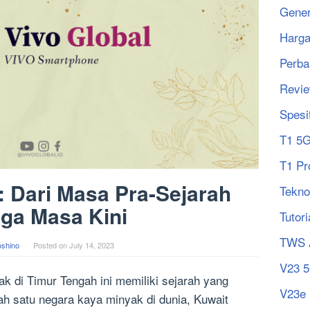
Gener
Harg
Perba
Revi
Spesi
T1 5
T1 Pr
: Dari Masa Pra-Sejarah
Tekno
ga Masa Kini
Tutori
TWS 
oshino
Posted on
July 14, 2023
V23 
ak di Timur Tengah ini memiliki sejarah yang
V23e
ah satu negara kaya minyak di dunia, Kuwait