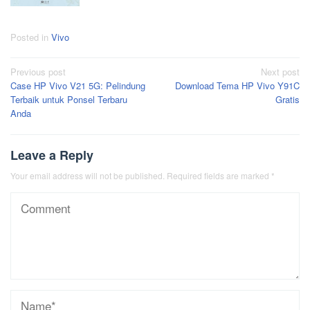
Posted in
Vivo
Post
Previous post
Next post
Case HP Vivo V21 5G: Pelindung
Download Tema HP Vivo Y91C
navigation
Terbaik untuk Ponsel Terbaru
Gratis
Anda
Leave a Reply
Your email address will not be published.
Required fields are marked
*