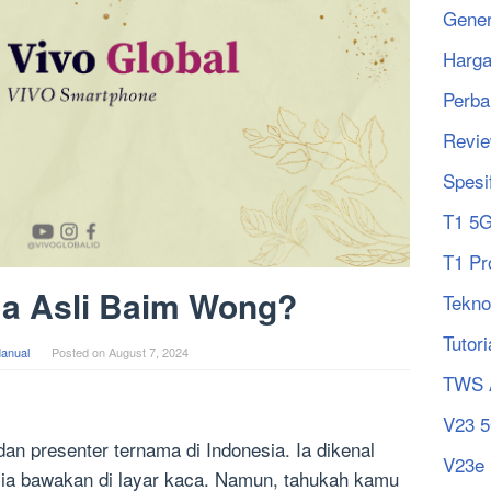
Gener
Harg
Perba
Revi
Spesi
T1 5
T1 Pr
a Asli Baim Wong?
Tekno
Tutori
anual
Posted on
August 7, 2024
TWS 
V23 
an presenter ternama di Indonesia. Ia dikenal
V23e
 ia bawakan di layar kaca. Namun, tahukah kamu