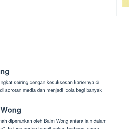
ong
ngkat seiring dengan kesuksesan kariernya di
jadi sorotan media dan menjadi idola bagi banyak
m Wong
nah diperankan oleh Baim Wong antara lain dalam
s”. Ia juga sering tampil dalam berbagai acara