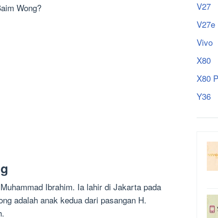
V27
 Baim Wong?
V27e
Vivo
X80
X80 P
Y36
ng
Muhammad Ibrahim. Ia lahir di Jakarta pada
ong adalah anak kedua dari pasangan H.
h.