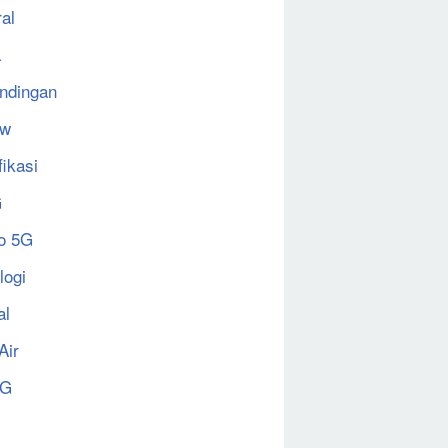
al
a
ndingan
ew
fikasi
G
o 5G
logi
al
Air
5G