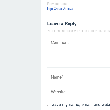
Post
Previous post
Nge Cheat Artinya
navigation
Leave a Reply
Your email address will not be published.
Requi
Save my name, email, and websi