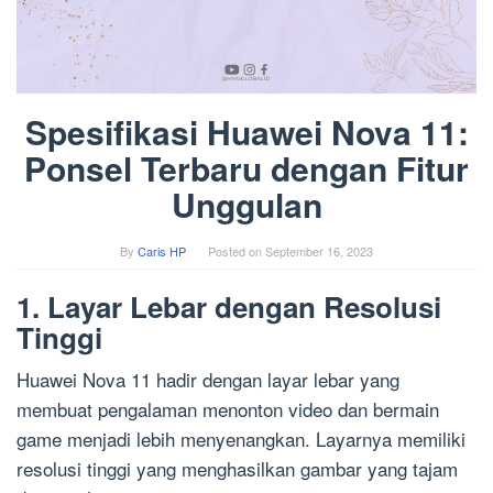
Spesifikasi Huawei Nova 11:
Ponsel Terbaru dengan Fitur
Unggulan
By
Caris HP
Posted on
September 16, 2023
1. Layar Lebar dengan Resolusi
Tinggi
Huawei Nova 11 hadir dengan layar lebar yang
membuat pengalaman menonton video dan bermain
game menjadi lebih menyenangkan. Layarnya memiliki
resolusi tinggi yang menghasilkan gambar yang tajam