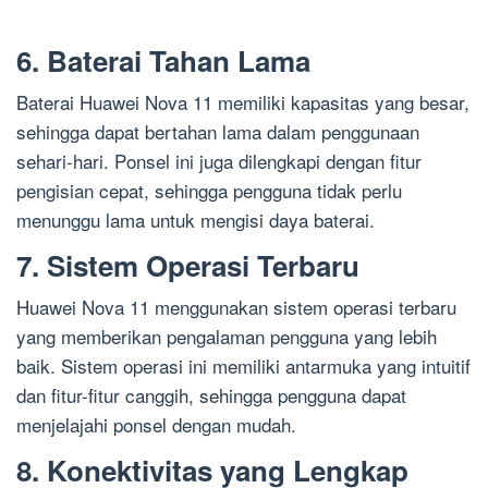
6. Baterai Tahan Lama
Baterai Huawei Nova 11 memiliki kapasitas yang besar,
sehingga dapat bertahan lama dalam penggunaan
sehari-hari. Ponsel ini juga dilengkapi dengan fitur
pengisian cepat, sehingga pengguna tidak perlu
menunggu lama untuk mengisi daya baterai.
7. Sistem Operasi Terbaru
Huawei Nova 11 menggunakan sistem operasi terbaru
yang memberikan pengalaman pengguna yang lebih
baik. Sistem operasi ini memiliki antarmuka yang intuitif
dan fitur-fitur canggih, sehingga pengguna dapat
menjelajahi ponsel dengan mudah.
8. Konektivitas yang Lengkap