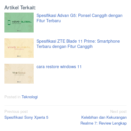
Artikel Terkait:
Spesifikasi Advan G5: Ponsel Canggih dengan
Fitur Terbaru
Spesifikasi ZTE Blade 11 Prime: Smartphone
Terbaru dengan Fitur Canggih
cara restore windows 11
Posted in
Teknologi
Post
Previous post
Next post
Spesifikasi Sony Xperia 5
Kelebihan dan Kekurangan
navigation
Realme 7: Review Lengkap