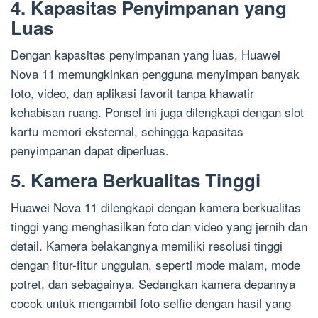
4. Kapasitas Penyimpanan yang
Luas
Dengan kapasitas penyimpanan yang luas, Huawei
Nova 11 memungkinkan pengguna menyimpan banyak
foto, video, dan aplikasi favorit tanpa khawatir
kehabisan ruang. Ponsel ini juga dilengkapi dengan slot
kartu memori eksternal, sehingga kapasitas
penyimpanan dapat diperluas.
5. Kamera Berkualitas Tinggi
Huawei Nova 11 dilengkapi dengan kamera berkualitas
tinggi yang menghasilkan foto dan video yang jernih dan
detail. Kamera belakangnya memiliki resolusi tinggi
dengan fitur-fitur unggulan, seperti mode malam, mode
potret, dan sebagainya. Sedangkan kamera depannya
cocok untuk mengambil foto selfie dengan hasil yang