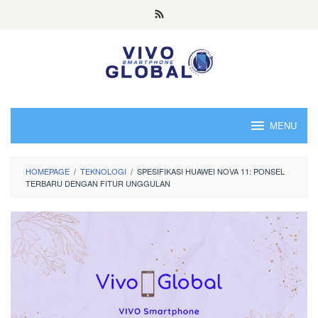
Skip
to
content
MENU
HOMEPAGE
/
TEKNOLOGI
/
SPESIFIKASI HUAWEI NOVA 11: PONSEL
TERBARU DENGAN FITUR UNGGULAN