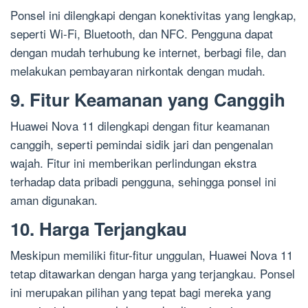
Ponsel ini dilengkapi dengan konektivitas yang lengkap,
seperti Wi-Fi, Bluetooth, dan NFC. Pengguna dapat
dengan mudah terhubung ke internet, berbagi file, dan
melakukan pembayaran nirkontak dengan mudah.
9. Fitur Keamanan yang Canggih
Huawei Nova 11 dilengkapi dengan fitur keamanan
canggih, seperti pemindai sidik jari dan pengenalan
wajah. Fitur ini memberikan perlindungan ekstra
terhadap data pribadi pengguna, sehingga ponsel ini
aman digunakan.
10. Harga Terjangkau
Meskipun memiliki fitur-fitur unggulan, Huawei Nova 11
tetap ditawarkan dengan harga yang terjangkau. Ponsel
ini merupakan pilihan yang tepat bagi mereka yang