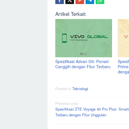
Artikel Terkait:
Spesifikasi Advan G5: Ponsel
Spesi
Canggih dengan Fitur Terbaru
Prime
denga
Posted in
Teknologi
Post
Previous post
Spesifikasi ZTE Voyage 40 Pro Plus: Smar
navigation
Terbaru dengan Fitur Unggulan