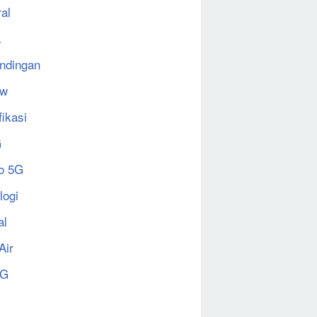
al
a
ndingan
ew
fikasi
G
o 5G
logi
al
Air
5G