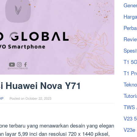
Gener
Harg
Perba
Revi
Spesi
T1 5
T1 Pr
si Huawei Nova Y71
Tekno
Tutori
HP
Posted on
October 22, 2023
TWS 
V23 
one terbaru yang menawarkan desain yang elegan
V23e
 layar 5,99 inci dan resolusi 720 x 1440 piksel,