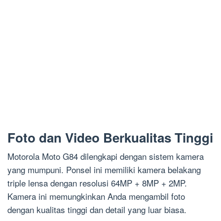
Foto dan Video Berkualitas Tinggi
Motorola Moto G84 dilengkapi dengan sistem kamera
yang mumpuni. Ponsel ini memiliki kamera belakang
triple lensa dengan resolusi 64MP + 8MP + 2MP.
Kamera ini memungkinkan Anda mengambil foto
dengan kualitas tinggi dan detail yang luar biasa.