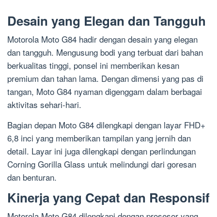
Desain yang Elegan dan Tangguh
Motorola Moto G84 hadir dengan desain yang elegan
dan tangguh. Mengusung bodi yang terbuat dari bahan
berkualitas tinggi, ponsel ini memberikan kesan
premium dan tahan lama. Dengan dimensi yang pas di
tangan, Moto G84 nyaman digenggam dalam berbagai
aktivitas sehari-hari.
Bagian depan Moto G84 dilengkapi dengan layar FHD+
6,8 inci yang memberikan tampilan yang jernih dan
detail. Layar ini juga dilengkapi dengan perlindungan
Corning Gorilla Glass untuk melindungi dari goresan
dan benturan.
Kinerja yang Cepat dan Responsif
Motorola Moto G84 dilengkapi dengan prosesor yang