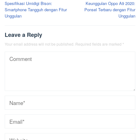
Spesifikasi Umidigi Bison:
Keunggulan Oppo A9 2020:
navigation
Smartphone Tangguh dengan Fitur
Ponsel Terbaru dengan Fitur
Unggulan
Unggulan
Leave a Reply
Your email address will not be published.
Required fields are marked
*