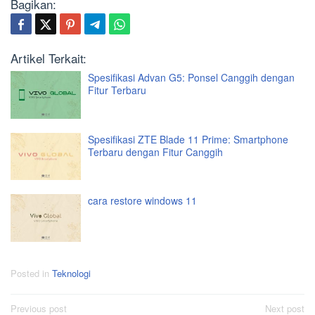
Bagikan:
Artikel Terkait:
Spesifikasi Advan G5: Ponsel Canggih dengan
Fitur Terbaru
Spesifikasi ZTE Blade 11 Prime: Smartphone
Terbaru dengan Fitur Canggih
cara restore windows 11
Posted in
Teknologi
Post
Previous post
Next post