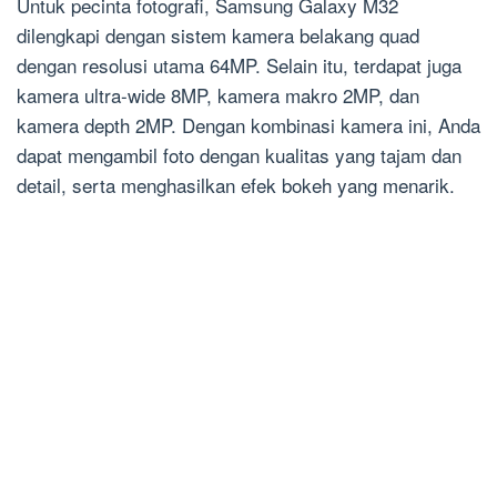
Untuk pecinta fotografi, Samsung Galaxy M32
dilengkapi dengan sistem kamera belakang quad
dengan resolusi utama 64MP. Selain itu, terdapat juga
kamera ultra-wide 8MP, kamera makro 2MP, dan
kamera depth 2MP. Dengan kombinasi kamera ini, Anda
dapat mengambil foto dengan kualitas yang tajam dan
detail, serta menghasilkan efek bokeh yang menarik.