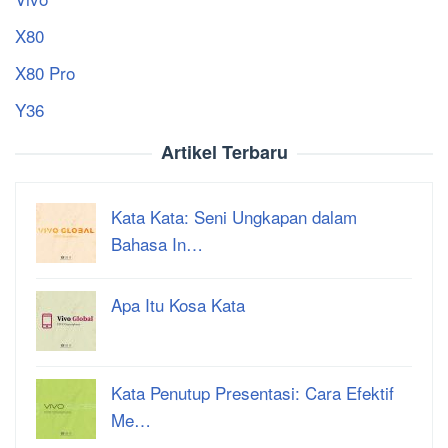
X80
X80 Pro
Y36
Artikel Terbaru
Kata Kata: Seni Ungkapan dalam
Bahasa In…
Apa Itu Kosa Kata
Kata Penutup Presentasi: Cara Efektif
Me…