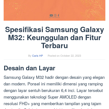
Spesifikasi Samsung Galaxy
M32: Keunggulan dan Fitur
Terbaru
By
Caris HP
Posted on
October 22, 2023
Desain dan Layar
Samsung Galaxy M32 hadir dengan desain yang elegan
dan modern. Ponsel ini memiliki dimensi yang ramping
dengan layar sentuh berukuran 6,4 inci. Layar tersebut
menggunakan teknologi Super AMOLED dengan
resolusi FHD+ yang memberikan tampilan yang tajam