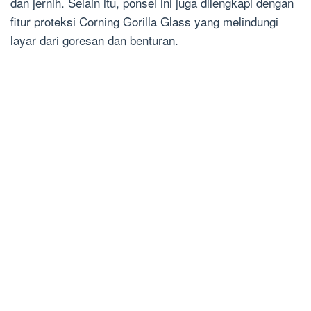
dan jernih. Selain itu, ponsel ini juga dilengkapi dengan
fitur proteksi Corning Gorilla Glass yang melindungi
layar dari goresan dan benturan.