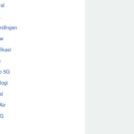
al
a
ndingan
ew
fikasi
G
o 5G
logi
al
Air
5G