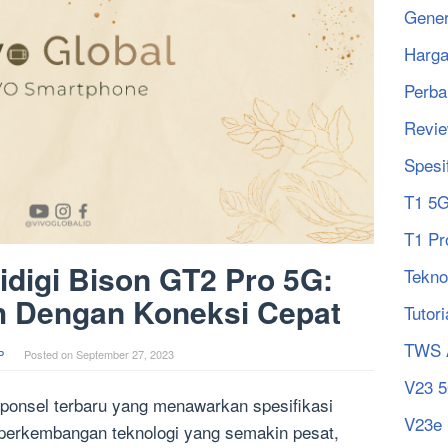
Gener
Harg
Perba
Revi
Spesi
T1 5
T1 Pr
idigi Bison GT2 Pro 5G:
Tekno
h Dengan Koneksi Cepat
Tutori
TWS 
P
Posted on
September 27, 2023
V23 
ponsel terbaru yang menawarkan spesifikasi
V23e
perkembangan teknologi yang semakin pesat,