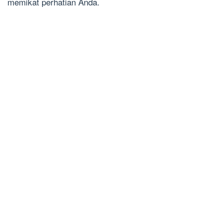
memikat perhatian Anda.