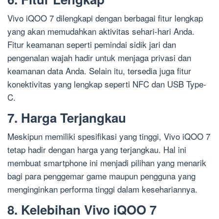
Vivo iQOO 7 dilengkapi dengan berbagai fitur lengkap
yang akan memudahkan aktivitas sehari-hari Anda.
Fitur keamanan seperti pemindai sidik jari dan
pengenalan wajah hadir untuk menjaga privasi dan
keamanan data Anda. Selain itu, tersedia juga fitur
konektivitas yang lengkap seperti NFC dan USB Type-
C.
7. Harga Terjangkau
Meskipun memiliki spesifikasi yang tinggi, Vivo iQOO 7
tetap hadir dengan harga yang terjangkau. Hal ini
membuat smartphone ini menjadi pilihan yang menarik
bagi para penggemar game maupun pengguna yang
menginginkan performa tinggi dalam kesehariannya.
8. Kelebihan Vivo iQOO 7