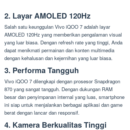
2. Layar AMOLED 120Hz
Salah satu keunggulan Vivo iQOO 7 adalah layar
AMOLED 120Hz yang memberikan pengalaman visual
yang luar biasa. Dengan refresh rate yang tinggi, Anda
dapat menikmati permainan dan konten multimedia
dengan kehalusan dan kejernihan yang luar biasa.
3. Performa Tangguh
Vivo iQOO 7 dilengkapi dengan prosesor Snapdragon
870 yang sangat tangguh. Dengan dukungan RAM
besar dan penyimpanan internal yang luas, smartphone
ini siap untuk menjalankan berbagai aplikasi dan game
berat dengan lancar dan responsif.
4. Kamera Berkualitas Tinggi