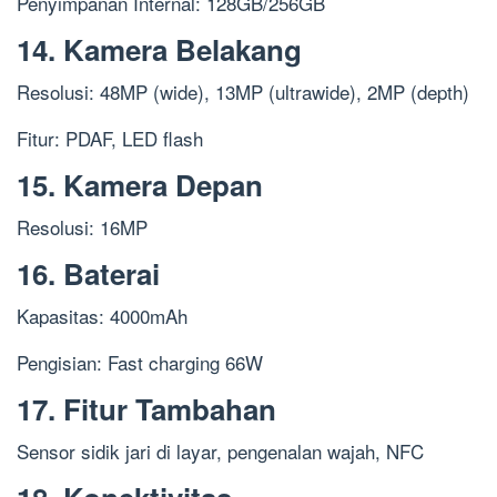
Penyimpanan Internal: 128GB/256GB
14. Kamera Belakang
Resolusi: 48MP (wide), 13MP (ultrawide), 2MP (depth)
Fitur: PDAF, LED flash
15. Kamera Depan
Resolusi: 16MP
16. Baterai
Kapasitas: 4000mAh
Pengisian: Fast charging 66W
17. Fitur Tambahan
Sensor sidik jari di layar, pengenalan wajah, NFC