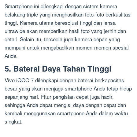
Smartphone ini dilengkapi dengan sistem kamera
belakang triple yang menghasilkan foto-foto berkualitas
tinggi. Kamera utama beresolusi tinggi dan lensa
ultrawide akan memberikan hasil foto yang jernih dan
detail. Selain itu, tersedia juga kamera depan yang
mumpuni untuk mengabadikan momen-momen spesial
Anda.
5. Baterai Daya Tahan Tinggi
Vivo iQOO 7 dilengkapi dengan baterai berkapasitas
besar yang akan menjaga smartphone Anda tetap hidup
sepanjang hari. Fitur pengisian cepat juga hadir,
sehingga Anda dapat mengisi daya dengan cepat dan
kembali menggunakan smartphone Anda dalam waktu
singkat.