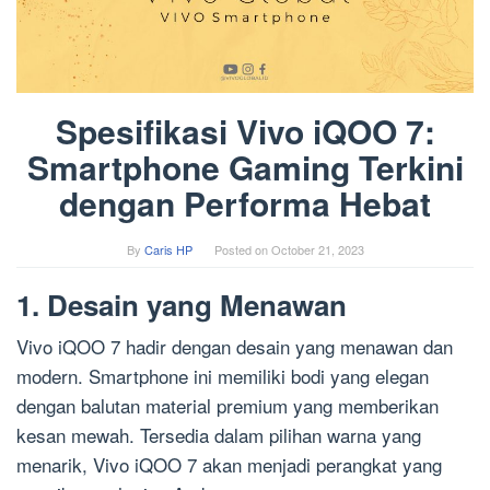
Spesifikasi Vivo iQOO 7:
Smartphone Gaming Terkini
dengan Performa Hebat
By
Caris HP
Posted on
October 21, 2023
1. Desain yang Menawan
Vivo iQOO 7 hadir dengan desain yang menawan dan
modern. Smartphone ini memiliki bodi yang elegan
dengan balutan material premium yang memberikan
kesan mewah. Tersedia dalam pilihan warna yang
menarik, Vivo iQOO 7 akan menjadi perangkat yang