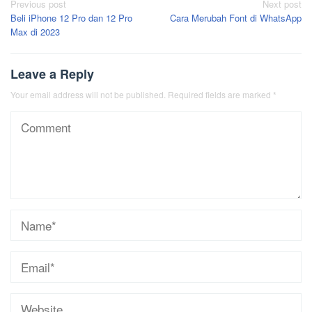
Post
Previous post
Next post
Beli iPhone 12 Pro dan 12 Pro
Cara Merubah Font di WhatsApp
navigation
Max di 2023
Leave a Reply
Your email address will not be published.
Required fields are marked
*