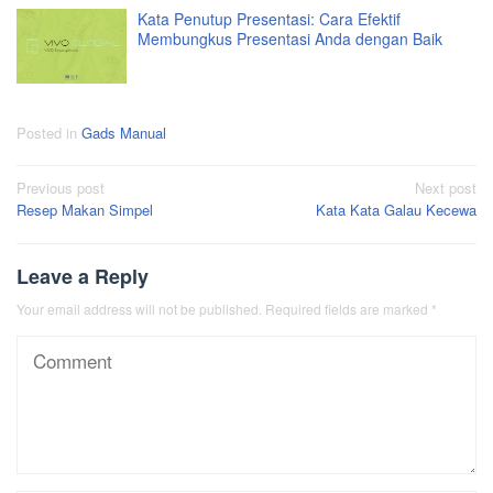
Kata Penutup Presentasi: Cara Efektif
Membungkus Presentasi Anda dengan Baik
Posted in
Gads Manual
Post
Previous post
Next post
Resep Makan Simpel
Kata Kata Galau Kecewa
navigation
Leave a Reply
Your email address will not be published.
Required fields are marked
*