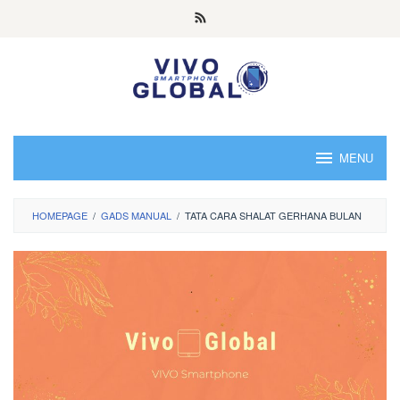
Skip
to
content
MENU
HOMEPAGE
/
GADS MANUAL
/
TATA CARA SHALAT GERHANA BULAN