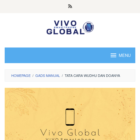
Skip
to
content
MENU
HOMEPAGE
/
GADS MANUAL
/
TATA CARA WUDHU DAN DOANYA