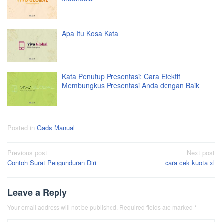
Apa Itu Kosa Kata
Kata Penutup Presentasi: Cara Efektif
Membungkus Presentasi Anda dengan Baik
Posted in
Gads Manual
Post
Previous post
Next post
Contoh Surat Pengunduran Diri
cara cek kuota xl
navigation
Leave a Reply
Your email address will not be published.
Required fields are marked
*