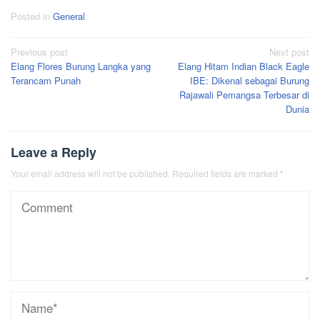
Posted in
General
Post
Previous post
Next post
Elang Flores Burung Langka yang
Elang Hitam Indian Black Eagle
navigation
Terancam Punah
IBE: Dikenal sebagai Burung
Rajawali Pemangsa Terbesar di
Dunia
Leave a Reply
Your email address will not be published.
Required fields are marked
*