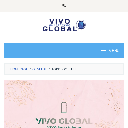
Skip
to
content
MENU
HOMEPAGE
/
GENERAL
/
TOPOLOGI TREE