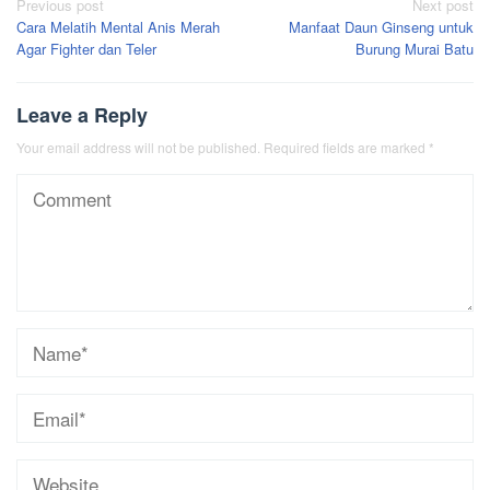
Post
Previous post
Next post
Cara Melatih Mental Anis Merah
Manfaat Daun Ginseng untuk
navigation
Agar Fighter dan Teler
Burung Murai Batu
Leave a Reply
Your email address will not be published.
Required fields are marked
*