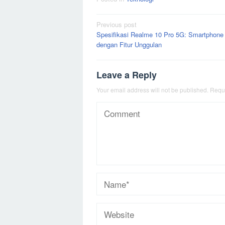
Post
Previous post
Spesifikasi Realme 10 Pro 5G: Smartphone
navigation
dengan Fitur Unggulan
Leave a Reply
Your email address will not be published.
Requi