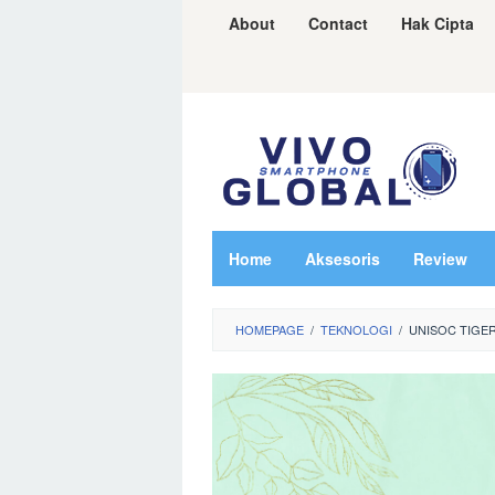
Skip
About
Contact
Hak Cipta
to
content
Home
Aksesoris
Review
HOMEPAGE
/
TEKNOLOGI
/
UNISOC TIGER