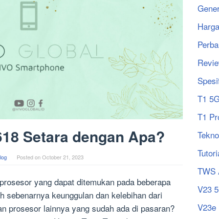
Gener
Harg
Perba
Revi
Spesi
T1 5
T1 Pr
618 Setara dengan Apa?
Tekno
Tutori
log
Posted on
October 21, 2023
TWS 
 prosesor yang dapat ditemukan pada beberapa
V23 
ah sebenarnya keunggulan dan kelebihan dari
V23e
an prosesor lainnya yang sudah ada di pasaran?