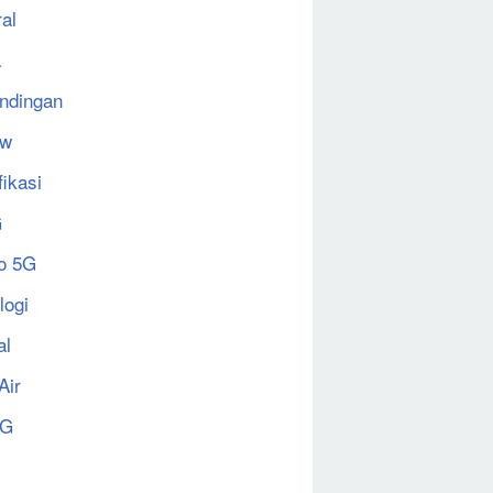
al
a
ndingan
ew
fikasi
G
o 5G
logi
al
Air
5G